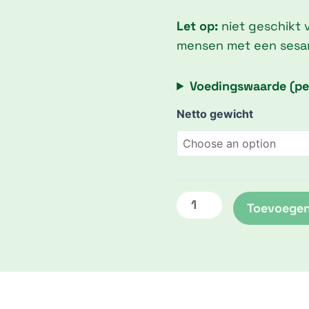
Let op:
niet geschikt
mensen met een sesam
Voedingswaarde (pe
Honing
Netto gewicht
sesam
met
banaan
quantity
Toevoegen