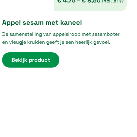
€
4,75
–
€
8,50
incl. BTW
P
Appel sesam met kaneel
r
De samenstelling van appelsiroop met sesamboter
i
en vleugje kruiden geeft je een heerlijk gevoel.
c
e
Bekijk product
r
a
n
g
e
:
€