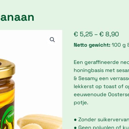
banaan
Pri
€
5,25
–
€
8,90
ran
Netto gewicht:
100 g 
€ 5
th
Een geraffineerde ne
€ 8
honingbasis met sesa
& Sesamy een verrass
lekkerst op toast of o
eeuwenoude Oosterse 
potje.
● Zonder suikerverva
● Geen polyolen of k