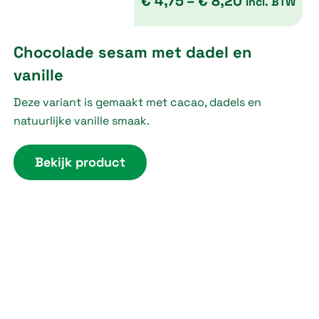
€
4,75
–
€
8,20
incl. BTW
P
Chocolade sesam met dadel en
r
vanille
i
Deze variant is gemaakt met cacao, dadels en
c
natuurlijke vanille smaak.
e
r
Bekijk product
a
n
g
e
:
€