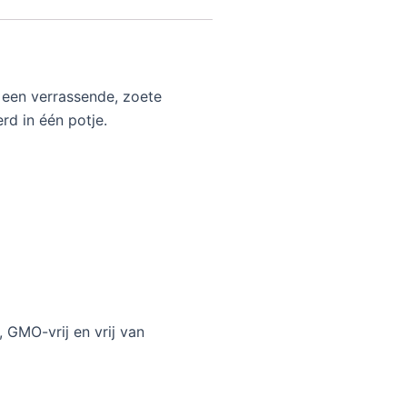
4
,
7
een verrassende, zoete
5
rd in één potje.
t
h
r
o
u
g
h
, GMO-vrij en vrij van
€
8