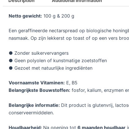
Description
Additional information
4
,
Netto gewicht:
100 g & 200 g
1
Een geraffineerde nectarspread op biologische honin
0
nasmaak. Op zijn lekkerst op toast of op een vers bro
t
h
● Zonder suikervervangers
r
● Geen polyolen of kunstmatige zoetstoffen
● Gezoet met natuurlijke ingrediënten
o
u
Voornaamste Vitaminen:
E, B5
g
Belangrijkste Bouwstoffen:
fosfor, kalium, enzymen en
h
Belangrijke informatie:
Dit product is glutenvrij, lacto
€
conserveermiddelen.
5
Houdbaarheid:
Na opening tot
6 maanden houdbaar
i