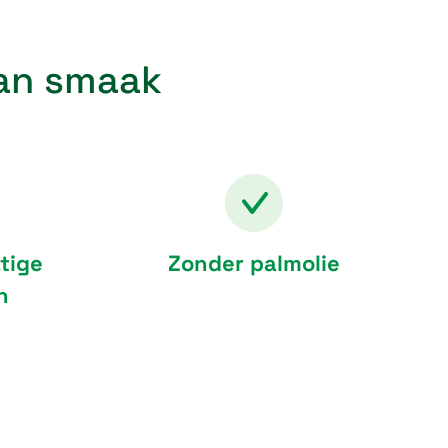
van smaak
tige
Zonder palmolie
n