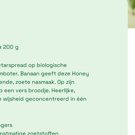
ce
ge:
& 200 g
,25
rough
ctarspread op biologische
,90
mboter. Banaan geeft deze Honey
ende, zoete nasmaak. Op zijn
p een vers broodje. Heerlijke,
wijsheid geconcentreerd in één
ngers
unstmatige zoetstoffen