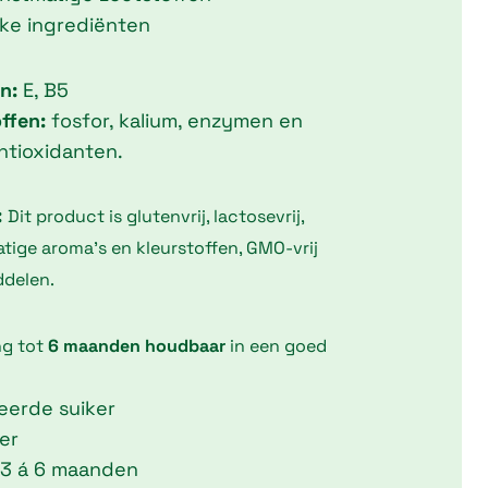
jke ingrediënten
n:
E, B5
ffen:
fosfor, kalium, enzymen en
ntioxidanten.
:
Dit product is glutenvrij, lactosevrij,
atige aroma’s en kleurstoffen, GMO-vrij
ddelen.
ng tot
6 maanden houdbaar
in een goed
neerde suiker
er
 3 á 6 maanden