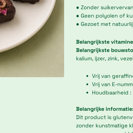
● Zonder suikerverva
● Geen polyolen of k
● Gezoet met natuurli
Belangrijkste vitamine
Belangrijkste bouwsto
kalium, ijzer, zink, ve
Vrij van geraffi
Vrij van E-numm
Houdbaarheid :
Belangrijke informatie
Dit product is glutenvri
zonder kunstmatige k