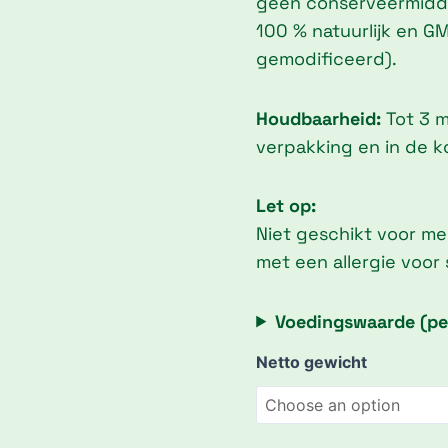
geen conserveermidd
100 % natuurlijk en GM
gemodificeerd).
Houdbaarheid:
Tot 3 
verpakking en in de k
Let op:
Niet geschikt voor m
met een allergie voor
Voedingswaarde (pe
Vijgen-
Netto gewicht
amandelkoekjes
quantity