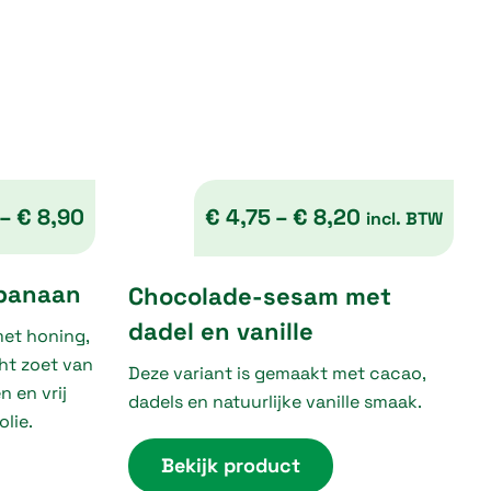
–
€
8,90
€
4,75
–
€
8,20
incl. BTW
P
P
banaan
Chocolade-sesam met
r
r
dadel en vanille
et honing,
i
i
ht zoet van
c
Deze variant is gemaakt met cacao,
c
n en vrij
dadels en natuurlijke vanille smaak.
e
e
lie.
r
r
Bekijk product
a
a