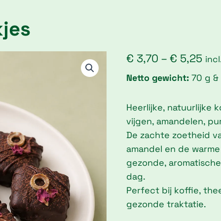
jes
Pri
€
3,70
–
€
5,25
inc
ran
Netto gewicht:
70 g &
€ 3
thr
Heerlijke, natuurlijk
€ 5
vijgen, amandelen, pu
De zachte zoetheid va
amandel en de warme 
gezonde, aromatische
dag.
Perfect bij koffie, th
gezonde traktatie.