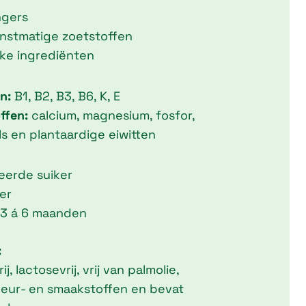
ngers
unstmatige zoetstoffen
jke ingrediënten
n:
B1, B2, B3, B6, K, E
ffen:
calcium, magnesium, fosfor,
zels en plantaardige eiwitten
neerde suiker
er
 3 á 6 maanden
:
j, lactosevrij, vrij van palmolie,
leur- en smaakstoffen en bevat