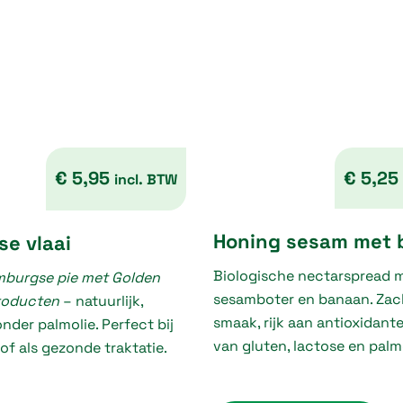
€
5,95
€
5,25
incl. BTW
Honing sesam met 
e vlaai
Biologische nectarspread m
mburgse pie met Golden
sesamboter en banaan. Zac
roducten
– natuurlijk,
smaak, rijk aan antioxidante
onder palmolie. Perfect bij
van gluten, lactose en palmo
 of als gezonde traktatie.