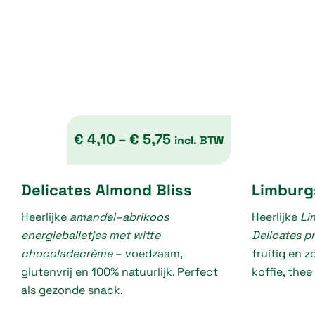
€
4,10
–
€
5,75
incl. BTW
P
Delicates Almond Bliss
Limburgs
r
Heerlijke
amandel–abrikoos
i
Heerlijke
Li
energieballetjes met witte
Delicates p
c
chocoladecrème
– voedzaam,
fruitig en z
e
glutenvrij en 100% natuurlijk. Perfect
koffie, thee
r
als gezonde snack.
a