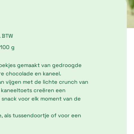
ce
l. BTW
ge:
 100 g
,70
ough
e koekjes gemaakt van gedroogde
,25
re chocolade en kaneel.
n vijgen met de lichte crunch van
kaneeltoets creëren een
 snack voor elk moment van de
ee, als tussendoortje of voor een