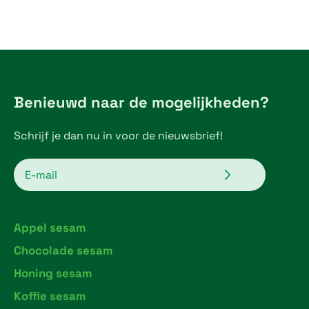
€
5
,
2
Benieuwd naar de mogelijkheden?
5
Schrijf je dan nu in voor de nieuwsbrief!
t
h
Verzenden
Email
r
o
Appel sesam
u
Chocolade sesam
g
Honing sesam
h
Koffie sesam
€