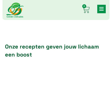
Skip
0
Cart
to
content
Onze recepten geven jouw lichaam
een boost