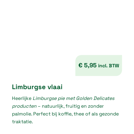
€
4
,
1
0
t
€
5,95
incl. BTW
h
r
Limburgse vlaai
o
Heerlijke
Limburgse pie met Golden Delicates
u
producten
– natuurlijk, fruitig en zonder
g
palmolie. Perfect bij koffie, thee of als gezonde
traktatie.
h
€