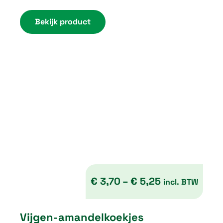
Bekijk product
5
,
7
5
€
3,70
–
€
5,25
incl. BTW
P
Vijgen-amandelkoekjes
r