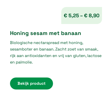
0
t
€
5,25
–
€
8,90
h
P
r
Honing sesam met banaan
r
o
Biologische nectarspread met honing,
i
u
sesamboter en banaan. Zacht zoet van smaak,
c
g
rijk aan antioxidanten en vrij van gluten, lactose
e
en palmolie.
h
r
€
a
n
Bekijk product
5
g
,
e
2
:
5