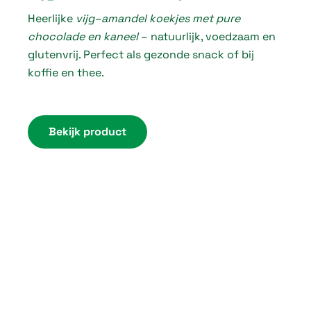
Heerlijke
vijg–amandel koekjes met pure
i
chocolade en kaneel
– natuurlijk, voedzaam en
c
glutenvrij. Perfect als gezonde snack of bij
e
koffie en thee.
r
a
n
Bekijk product
g
e
:
€
3
,
7