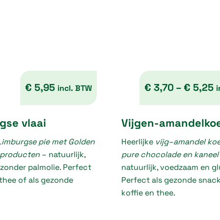
€
5,95
€
3,70
–
€
5,25
incl. BTW
i
P
gse vlaai
Vijgen-amandelko
r
Limburgse pie met Golden
Heerlijke
vijg–amandel koe
i
 producten
– natuurlijk,
pure chocolade en kaneel
c
 zonder palmolie. Perfect
natuurlijk, voedzaam en glu
e
, thee of als gezonde
Perfect als gezonde snack 
r
koffie en thee.
a