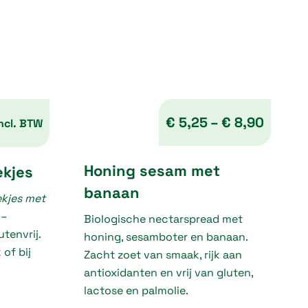
€
5,25
–
€
8,90
ncl. BTW
P
Honing sesam met
ekjes
r
banaan
kjes met
i
–
Biologische nectarspread met
c
tenvrij.
honing, sesamboter en banaan.
e
of bij
Zacht zoet van smaak, rijk aan
r
antioxidanten en vrij van gluten,
a
lactose en palmolie.