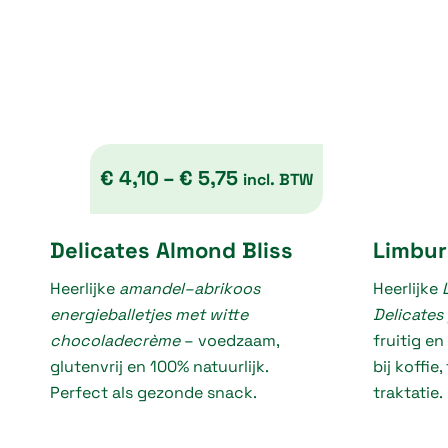
€
4,10
–
€
5,75
incl. BTW
P
Delicates Almond Bliss
Limbur
r
Heerlijke
amandel–abrikoos
i
Heerlijke
energieballetjes met witte
Delicates
c
chocoladecrème
– voedzaam,
fruitig en
e
glutenvrij en 100% natuurlijk.
bij koffie
r
Perfect als gezonde snack.
traktatie.
a