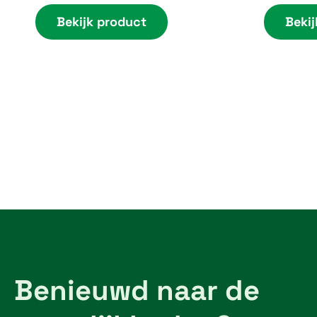
n
Bekijk product
Bekij
g
e
:
€
4
,
1
0
t
h
r
Benieuwd naar de
o