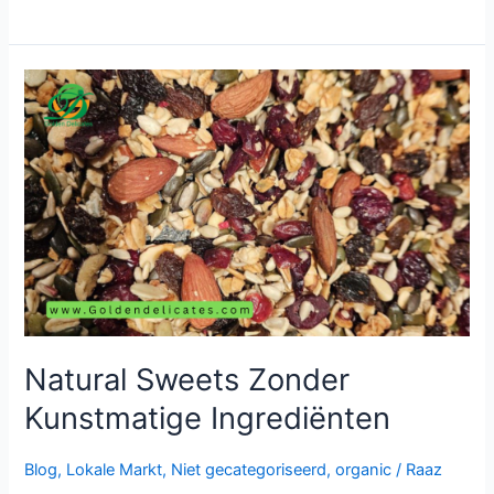
Natural
Sweets
Zonder
Kunstmatige
Ingrediënten
Natural Sweets Zonder
Kunstmatige Ingrediënten
Blog
,
Lokale Markt
,
Niet gecategoriseerd
,
organic
/
Raaz