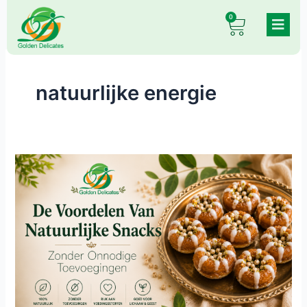
Skip
0
Cart
to
content
natuurlijke energie
De
Voordelen
Van
Natuurlijke
Snacks
Zonder
Onnodige
Toevoegingen
|