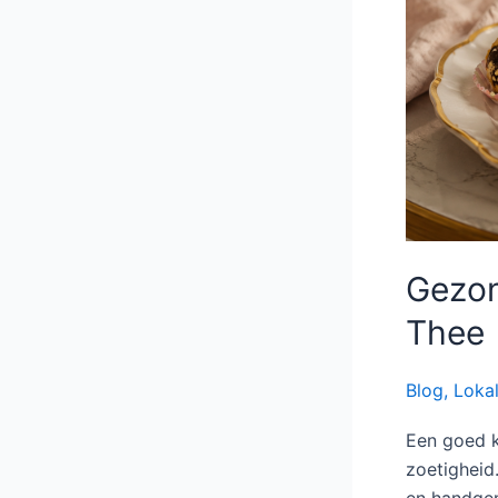
Gezon
Thee
Blog
,
Loka
Een goed k
zoetigheid
en handgem