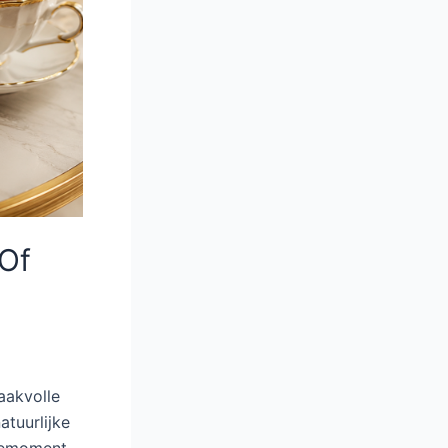
 Of
aakvolle
tuurlijke
iemoment.