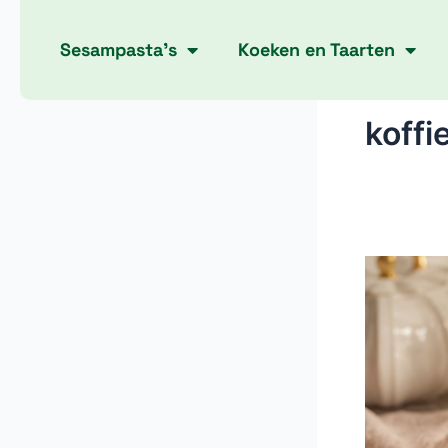
Skip
to
Sesampasta’s
Koeken en Taarten
content
koffi
Gezonde
Zoetighed
Voor
Bij
Koffie
Of
Thee