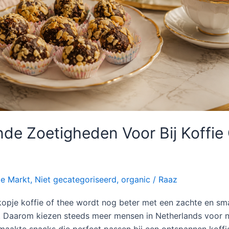
de Zoetigheden Voor Bij Koffie
le Markt
,
Niet gecategoriseerd
,
organic
/
Raaz
opje koffie of thee wordt nog beter met een zachte en sm
. Daarom kiezen steeds meer mensen in Netherlands voor na
aakte snacks die perfect passen bij een ontspannen koff