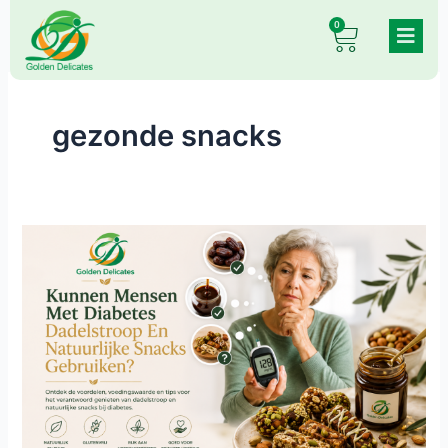
Skip
0
Cart
to
content
gezonde snacks
Kunnen
Mensen
Met
Diabetes
Dadelstroop
En
Natuurlijke
Snacks
Gebruiken?