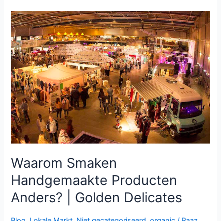
Waarom
Smaken
Handgemaakte
Producten
Anders?
|
Golden
Delicates
Waarom Smaken
Handgemaakte Producten
Anders? | Golden Delicates
Blog
,
Lokale Markt
,
Niet gecategoriseerd
,
organic
/
Raaz