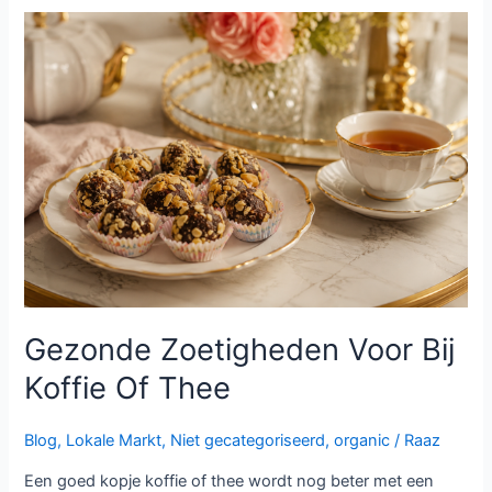
Gezonde
Zoetigheden
Voor
Bij
Koffie
Of
Thee
Gezonde Zoetigheden Voor Bij
Koffie Of Thee
Blog
,
Lokale Markt
,
Niet gecategoriseerd
,
organic
/
Raaz
Een goed kopje koffie of thee wordt nog beter met een