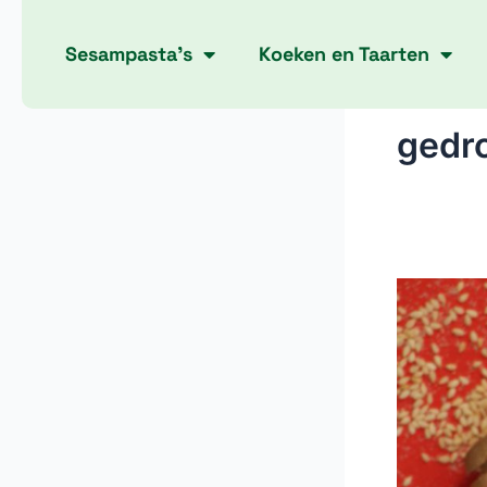
Skip
to
Sesampasta’s
Koeken en Taarten
content
gedro
Golden
Delicates:
Natuurlijk
en
Biologisch