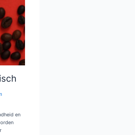
isch
m
ndheid en
worden
r