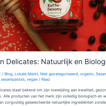
n Delicates: Natuurlijk en Biolog
t
/
Blog
,
Lokale Markt
,
Niet gecategoriseerd
,
organic
,
Sesa
,
sesampasta’s
,
vegan
/
Raaz
icates staat bekend om zijn toewijding aan kwaliteit, gezo
. Alle producten van het merk zijn volledig biologisch en 
n zorgvuldig geselecteerde natuurlijke ingrediënten zonde