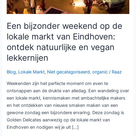
ontdek
natuurlijke
en
vegan
Een bijzonder weekend op de
lekkernijen
lokale markt van Eindhoven:
ontdek natuurlijke en vegan
lekkernijen
Blog
,
Lokale Markt
,
Niet gecategoriseerd
,
organic
/
Raaz
Weekenden zijn het perfecte moment om even te
ontsnappen aan de drukte van alledag. Een wandeling over
een lokale markt, kennismaken met ambachtelijke makers
en het ontdekken van nieuwe smaken maken van een
gewone zondag een bijzondere ervaring. Deze zondag is
Golden Delicates aanwezig op de lokale markt van
Eindhoven en nodigen wij je uit […]