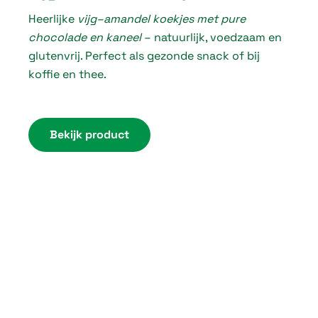
Heerlijke
vijg–amandel koekjes met pure
i
chocolade en kaneel
– natuurlijk, voedzaam en
c
glutenvrij. Perfect als gezonde snack of bij
e
koffie en thee.
r
a
n
Bekijk product
g
e
:
€
3
,
7