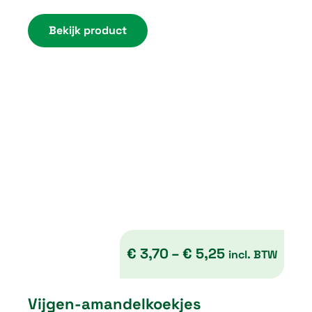
Bekijk product
5
,
7
5
€
3,70
–
€
5,25
incl. BTW
P
Vijgen-amandelkoekjes
r