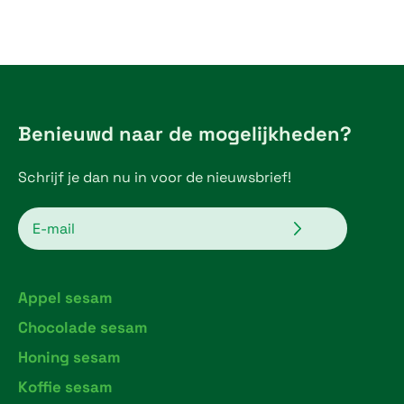
€
5
,
2
Benieuwd naar de mogelijkheden?
5
Schrijf je dan nu in voor de nieuwsbrief!
t
h
Verzenden
Email
r
o
Appel sesam
u
Chocolade sesam
g
Honing sesam
h
Koffie sesam
€