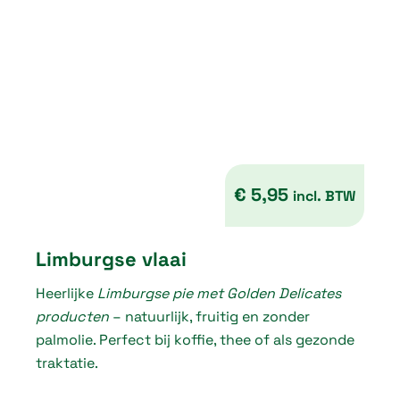
€
4
,
1
0
t
€
5,95
incl. BTW
h
r
Limburgse vlaai
o
Heerlijke
Limburgse pie met Golden Delicates
u
producten
– natuurlijk, fruitig en zonder
g
palmolie. Perfect bij koffie, thee of als gezonde
traktatie.
h
€