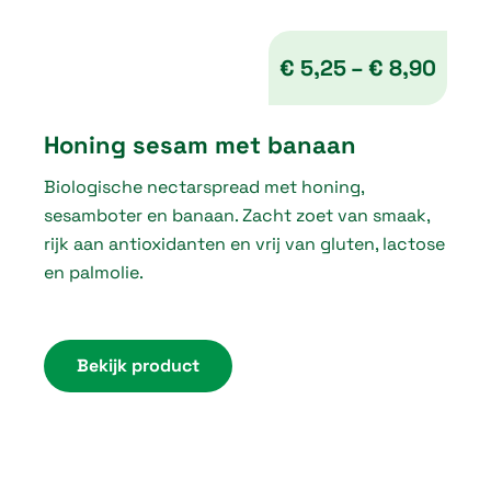
0
t
€
5,25
–
€
8,90
h
P
r
Honing sesam met banaan
r
o
Biologische nectarspread met honing,
i
u
sesamboter en banaan. Zacht zoet van smaak,
c
g
rijk aan antioxidanten en vrij van gluten, lactose
e
en palmolie.
h
r
€
a
n
Bekijk product
5
g
,
e
2
:
5