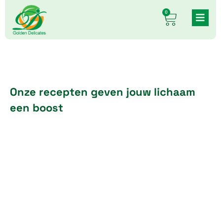
Skip
0
Cart
to
content
Onze recepten geven jouw lichaam
een boost