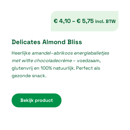
€
4,10
–
€
5,75
incl. BTW
P
Delicates Almond Bliss
r
Heerlijke
amandel–abrikoos energieballetjes
i
met witte chocoladecrème
– voedzaam,
c
glutenvrij en 100% natuurlijk. Perfect als
e
gezonde snack.
r
a
n
Bekijk product
g
e
: