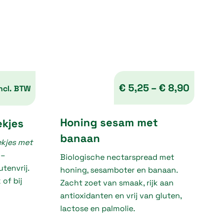
€
5,25
–
€
8,90
ncl. BTW
P
Honing sesam met
ekjes
r
banaan
kjes met
i
–
Biologische nectarspread met
c
tenvrij.
honing, sesamboter en banaan.
e
of bij
Zacht zoet van smaak, rijk aan
r
antioxidanten en vrij van gluten,
a
lactose en palmolie.