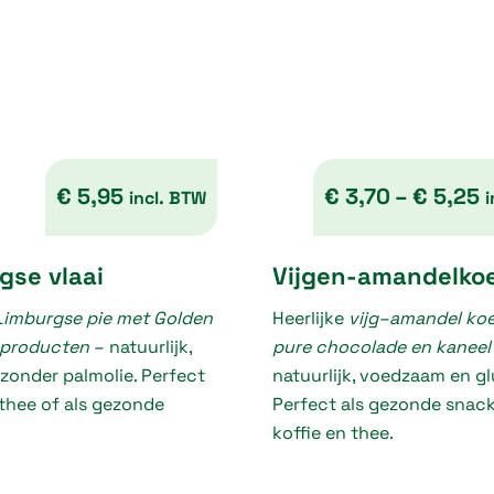
€
5,95
€
3,70
–
€
5,25
incl. BTW
i
P
gse vlaai
Vijgen-amandelko
r
Limburgse pie met Golden
Heerlijke
vijg–amandel koe
i
 producten
– natuurlijk,
pure chocolade en kaneel
c
 zonder palmolie. Perfect
natuurlijk, voedzaam en glu
e
, thee of als gezonde
Perfect als gezonde snack 
r
koffie en thee.
a