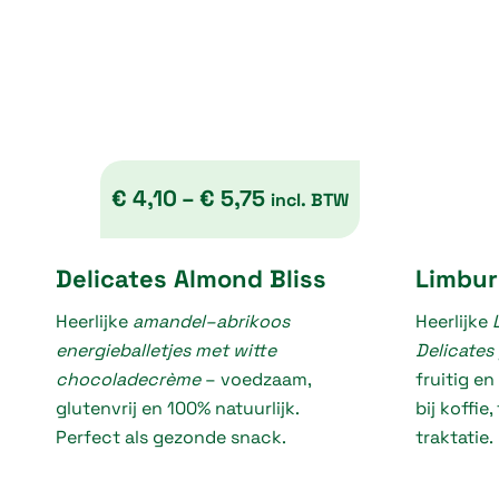
€
4,10
–
€
5,75
incl. BTW
P
Delicates Almond Bliss
Limbur
r
Heerlijke
amandel–abrikoos
i
Heerlijke
energieballetjes met witte
Delicates
c
chocoladecrème
– voedzaam,
fruitig en
e
glutenvrij en 100% natuurlijk.
bij koffie
r
Perfect als gezonde snack.
traktatie.
a