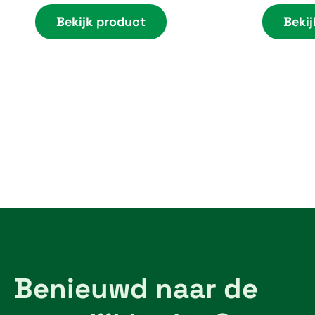
n
Bekijk product
Bekij
g
e
:
€
4
,
1
0
t
h
r
Benieuwd naar de
o