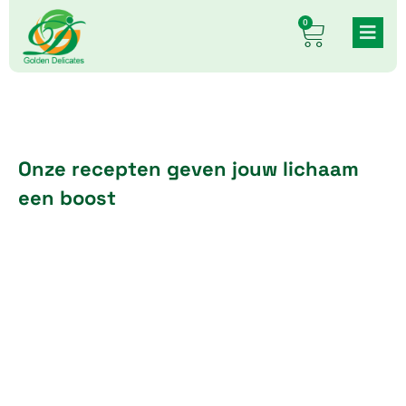
Skip
0
Cart
to
content
Onze recepten geven jouw lichaam
een boost