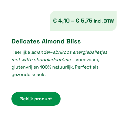
€
4,10
–
€
5,75
incl. BTW
P
Delicates Almond Bliss
r
Heerlijke
amandel–abrikoos energieballetjes
i
met witte chocoladecrème
– voedzaam,
c
glutenvrij en 100% natuurlijk. Perfect als
e
gezonde snack.
r
a
n
Bekijk product
g
e
: