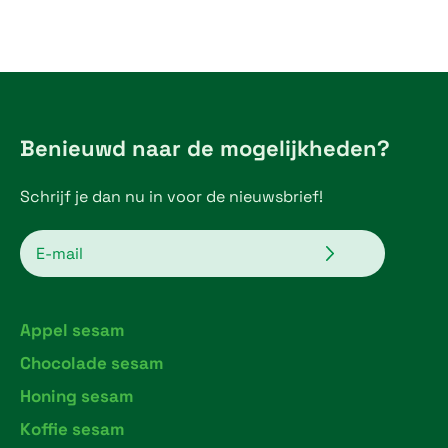
€
5
,
2
Benieuwd naar de mogelijkheden?
5
Schrijf je dan nu in voor de nieuwsbrief!
t
h
Verzenden
Email
r
o
Appel sesam
u
Chocolade sesam
g
Honing sesam
h
Koffie sesam
€