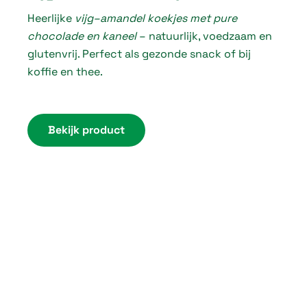
Heerlijke
vijg–amandel koekjes met pure
i
chocolade en kaneel
– natuurlijk, voedzaam en
c
glutenvrij. Perfect als gezonde snack of bij
e
koffie en thee.
r
a
n
Bekijk product
g
e
:
€
3
,
7