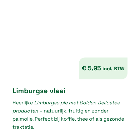
€
4
,
1
0
t
€
5,95
incl. BTW
h
r
Limburgse vlaai
o
Heerlijke
Limburgse pie met Golden Delicates
u
producten
– natuurlijk, fruitig en zonder
g
palmolie. Perfect bij koffie, thee of als gezonde
traktatie.
h
€