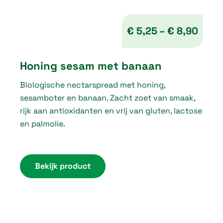
0
t
€
5,25
–
€
8,90
h
P
r
Honing sesam met banaan
r
o
Biologische nectarspread met honing,
i
u
sesamboter en banaan. Zacht zoet van smaak,
c
g
rijk aan antioxidanten en vrij van gluten, lactose
e
en palmolie.
h
r
€
a
n
Bekijk product
5
g
,
e
2
:
5