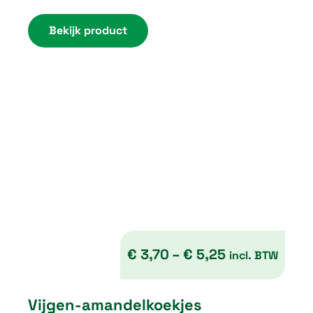
Bekijk product
5
,
7
5
€
3,70
–
€
5,25
incl. BTW
P
Vijgen-amandelkoekjes
r