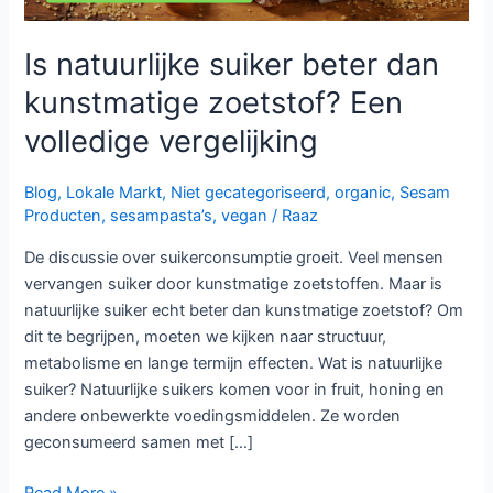
vergelijking
Is natuurlijke suiker beter dan
kunstmatige zoetstof? Een
volledige vergelijking
Blog
,
Lokale Markt
,
Niet gecategoriseerd
,
organic
,
Sesam
Producten
,
sesampasta’s
,
vegan
/
Raaz
De discussie over suikerconsumptie groeit. Veel mensen
vervangen suiker door kunstmatige zoetstoffen. Maar is
natuurlijke suiker echt beter dan kunstmatige zoetstof? Om
dit te begrijpen, moeten we kijken naar structuur,
metabolisme en lange termijn effecten. Wat is natuurlijke
suiker? Natuurlijke suikers komen voor in fruit, honing en
andere onbewerkte voedingsmiddelen. Ze worden
geconsumeerd samen met […]
Read More »