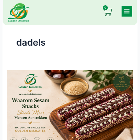
Skip
0
Cart
to
content
dadels
Waarom
Sesam
Snacks
Steeds
Meer
Mensen
Aantrekken