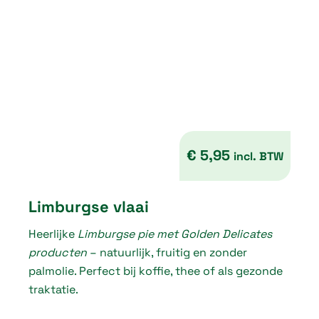
€
4
,
1
0
t
€
5,95
incl. BTW
h
r
Limburgse vlaai
o
Heerlijke
Limburgse pie met Golden Delicates
u
producten
– natuurlijk, fruitig en zonder
g
palmolie. Perfect bij koffie, thee of als gezonde
traktatie.
h
€