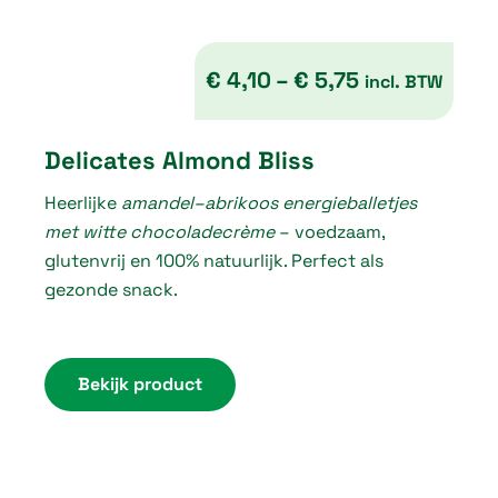
€
4,10
–
€
5,75
incl. BTW
P
Delicates Almond Bliss
r
Heerlijke
amandel–abrikoos energieballetjes
i
met witte chocoladecrème
– voedzaam,
c
glutenvrij en 100% natuurlijk. Perfect als
e
gezonde snack.
r
a
n
Bekijk product
g
e
: