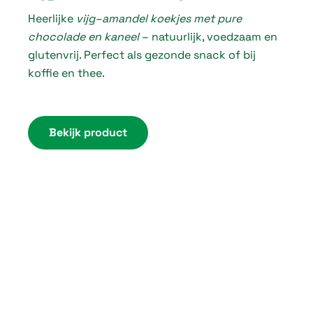
Heerlijke
vijg–amandel koekjes met pure
i
chocolade en kaneel
– natuurlijk, voedzaam en
c
glutenvrij. Perfect als gezonde snack of bij
e
koffie en thee.
r
a
n
Bekijk product
g
e
:
€
3
,
7