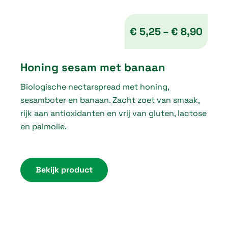
0
t
€
5,25
–
€
8,90
h
P
r
Honing sesam met banaan
r
o
Biologische nectarspread met honing,
i
u
sesamboter en banaan. Zacht zoet van smaak,
c
g
rijk aan antioxidanten en vrij van gluten, lactose
e
en palmolie.
h
r
€
a
n
Bekijk product
5
g
,
e
2
:
5