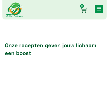
Skip
0
Cart
to
content
Onze recepten geven jouw lichaam
een boost