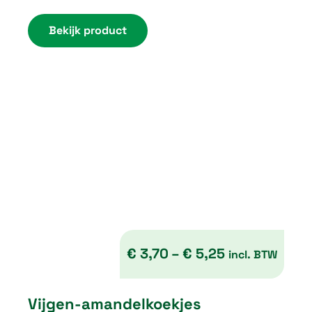
Bekijk product
5
,
7
5
€
3,70
–
€
5,25
incl. BTW
P
Vijgen-amandelkoekjes
r