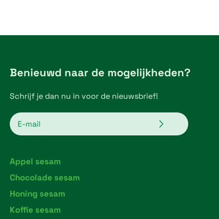
€
5
,
2
Benieuwd naar de mogelijkheden?
5
Schrijf je dan nu in voor de nieuwsbrief!
t
h
Verzenden
Email
r
o
Appel sesam
u
Chocolade sesam
g
Honing sesam
h
Koffie sesam
€